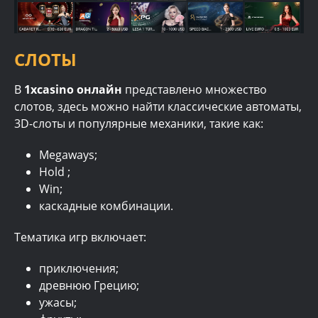
СЛОТЫ
В
1xcasino онлайн
представлено множество
слотов, здесь можно найти классические автоматы,
3D-слоты и популярные механики, такие как:
Megaways;
Hold ;
Win;
каскадные комбинации.
Тематика игр включает:
приключения;
древнюю Грецию;
ужасы;